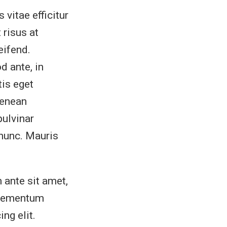
 vitae efficitur
 risus at
eifend.
d ante, in
tis eget
Aenean
pulvinar
 nunc. Mauris
 ante sit amet,
elementum
ng elit.