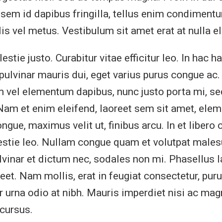
em id dapibus fringilla, tellus enim condimentu
lis vel metus. Vestibulum sit amet erat at nulla e
stie justo. Curabitur vitae efficitur leo. In hac h
pulvinar mauris dui, eget varius purus congue ac.
 vel elementum dapibus, nunc justo porta mi, s
. Nam et enim eleifend, laoreet sem sit amet, el
ngue, maximus velit ut, finibus arcu. In et libero 
estie leo. Nullam congue quam et volutpat male
ulvinar et dictum nec, sodales non mi. Phasellus l
t. Nam mollis, erat in feugiat consectetur, pur
or urna odio at nibh. Mauris imperdiet nisi ac mag
 cursus.