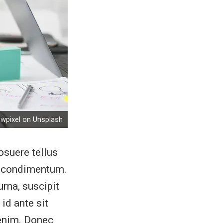
awpixel on Unsplash
osuere tellus
in condimentum.
urna, suscipit
id ante sit
 enim. Donec