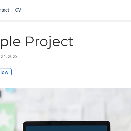
ntact
CV
le Project
 24, 2022
llow