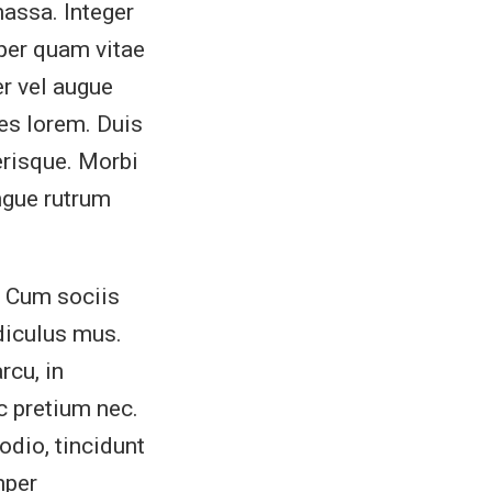
massa. Integer
per quam vitae
r vel augue
ces lorem. Duis
risque. Morbi
ngue rutrum
. Cum sociis
diculus mus.
rcu, in
c pretium nec.
odio, tincidunt
mper