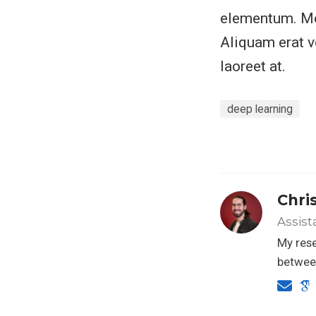
elementum. Morb
Aliquam erat v
laoreet at.
deep learning
Chri
Assist
My rese
between