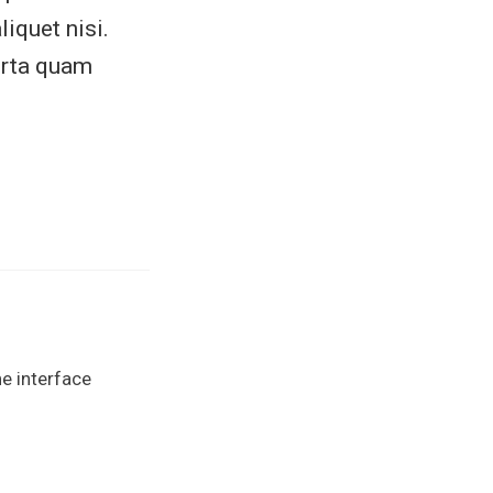
liquet nisi.
orta quam
he interface