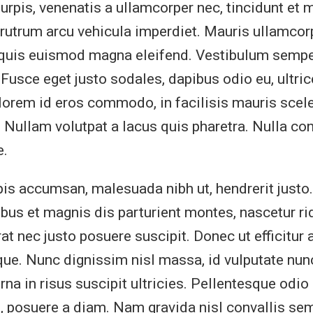
urpis, venenatis a ullamcorper nec, tincidunt et 
utrum arcu vehicula imperdiet. Mauris ullamcor
 quis euismod magna eleifend. Vestibulum sempe
 Fusce eget justo sodales, dapibus odio eu, ultri
orem id eros commodo, in facilisis mauris scele
. Nullam volutpat a lacus quis pharetra. Nulla co
e.
pis accumsan, malesuada nibh ut, hendrerit justo
bus et magnis dis parturient montes, nascetur ri
t nec justo posuere suscipit. Donec ut efficitur a
e. Nunc dignissim nisl massa, id vulputate nun
na in risus suscipit ultricies. Pellentesque odio 
d, posuere a diam. Nam gravida nisl convallis se