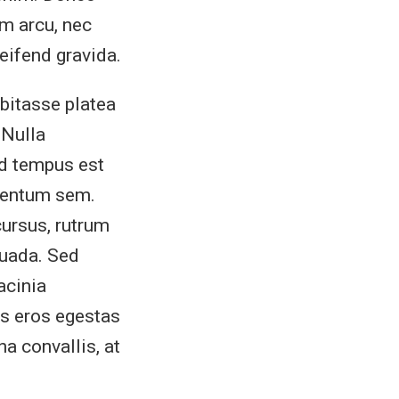
m arcu, nec
leifend gravida.
abitasse platea
 Nulla
ed tempus est
ementum sem.
cursus, rutrum
suada. Sed
acinia
us eros egestas
na convallis, at