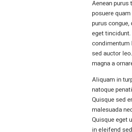
Aenean purus t
posuere quam r
purus congue,
eget tincidunt.
condimentum l
sed auctor leo
magna a ornar
Aliquam in tur
natoque penati
Quisque sed era
malesuada nequ
Quisque eget ur
in eleifend se