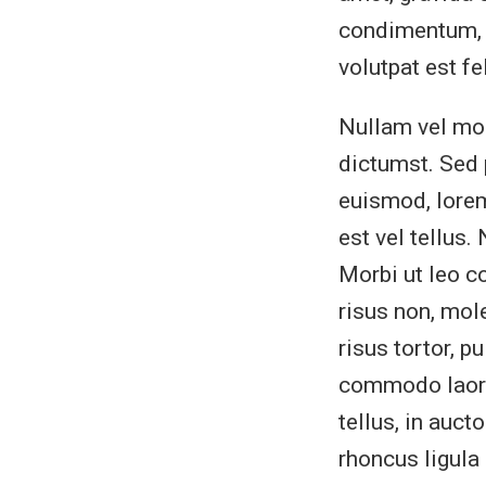
condimentum, s
volutpat est fe
Nullam vel mole
dictumst. Sed 
euismod, lorem
est vel tellus
Morbi ut leo co
risus non, mol
risus tortor, p
commodo laoree
tellus, in auct
rhoncus ligula